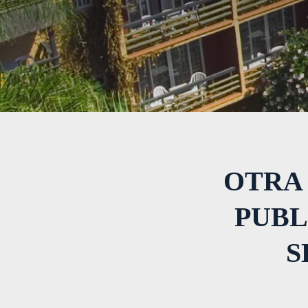
OTRA
PUBL
S