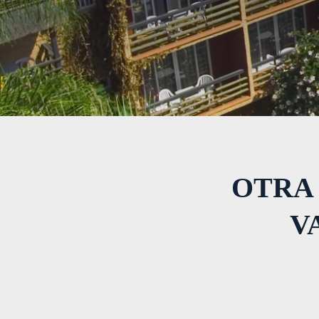
OTRA
V